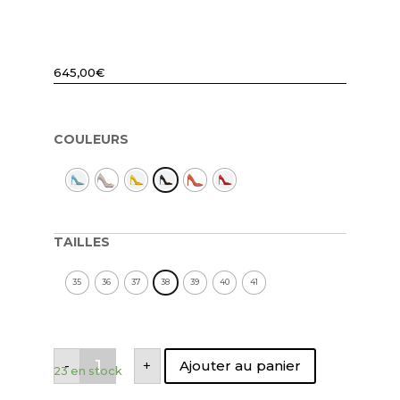
645,00
€
COULEURS
TAILLES
35
36
37
38
39
40
41
quantité
-
+
Ajouter au panier
de
23 en stock
ESCARPIN
CUIR