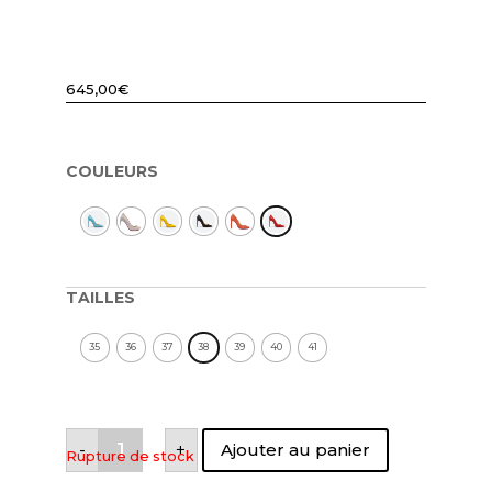
645,00
€
COULEURS
TAILLES
35
36
37
38
39
40
41
quantité
-
+
Ajouter au panier
de
Rupture de stock
ESCARPIN
CUIR