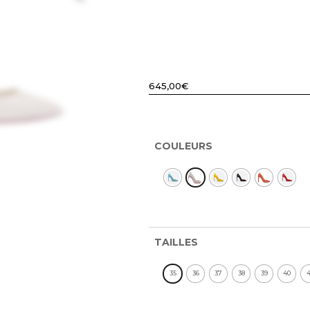
645,00
€
COULEURS
TAILLES
35
36
37
38
39
40
4