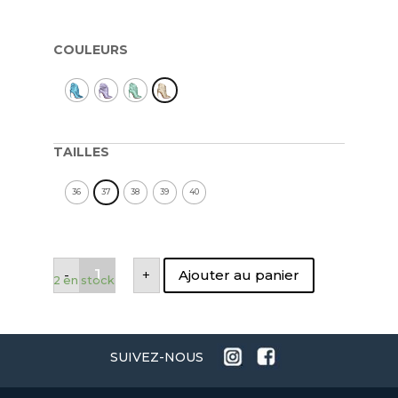
COULEURS
TAILLES
36
37
38
39
40
quantité
-
+
Ajouter au panier
de
2 en stock
BOTTINES
METAL
GOLD
SUIVEZ-NOUS